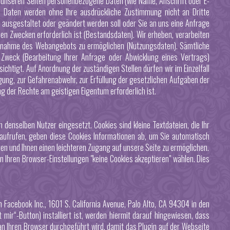
unseren Seiten personenbezogene Daten (wie Name, Anschrift oder E-
ese Daten werden ohne Ihre ausdrückliche Zustimmung nicht an Dritte
h ausgestaltet oder geändert werden soll oder Sie an uns eine Anfrage
en Zwecken erforderlich ist (Bestandsdaten). Wir erheben, verarbeiten
uchnahme des Webangebots zu ermöglichen (Nutzungsdaten). Sämtliche
Zweck (Bearbeitung Ihrer Anfrage oder Abwicklung eines Vertrags)
ichtigt. Auf Anordnung der zuständigen Stellen dürfen wir im Einzelfall
lgung, zur Gefahrenabwehr, zur Erfüllung der gesetzlichen Aufgaben der
 der Rechte am geistigen Eigentum erforderlich ist.
nselben Nutzer eingesetzt. Cookies sind kleine Textdateien, die Ihr
 aufrufen, geben diese Cookies Informationen ab, um Sie automatisch
en und Ihnen einen leichteren Zugang auf unsere Seite zu ermöglichen.
in Ihren Browser-Einstellungen "keine Cookies akzeptieren" wählen. Dies
acebook Inc., 1601 S. California Avenue, Palo Alto, CA 94304 in den
 mir“-Button) installiert ist, werden hiermit darauf hingewiesen, dass
n Ihren Browser durchgeführt wird, damit das Plugin auf der Webseite