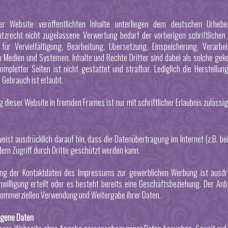
er Website veröffentlichten Inhalte unterliegen dem deutschen Urheb
tzrecht nicht zugelassene Verwertung bedarf der vorherigen schriftlichen
 für Vervielfältigung, Bearbeitung, Übersetzung, Einspeicherung, Verar
n Medien und Systemen. Inhalte und Rechte Dritter sind dabei als solche geke
kompletter Seiten ist nicht gestattet und strafbar. Lediglich die Herstellu
 Gebrauch ist erlaubt.
g dieser Website in fremden Frames ist nur mit schriftlicher Erlaubnis zulässig
weist ausdrücklich darauf hin, dass die Datenübertragung im Internet (z.B. b
dem Zugriff durch Dritte geschützt werden kann.
ng der Kontaktdaten des Impressums zur gewerblichen Werbung ist ausdrüc
Einwilligung erteilt oder es besteht bereits eine Geschäftsbeziehung. Der A
 kommerziellen Verwendung und Weitergabe ihrer Daten.
gene Daten