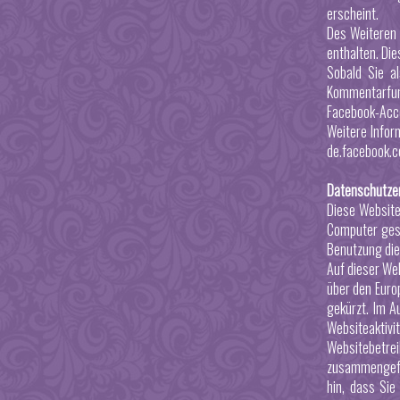
erscheint.
Des Weiteren 
enthalten. Di
Sobald Sie al
Kommentarfunk
Facebook-Acc
Weitere Infor
de.facebook.c
Datenschutzer
Diese Website
Computer gesp
Benutzung die
Auf dieser We
über den Euro
gekürzt. Im A
Websiteaktiv
Websitebetre
zusammengefüh
hin, dass Sie