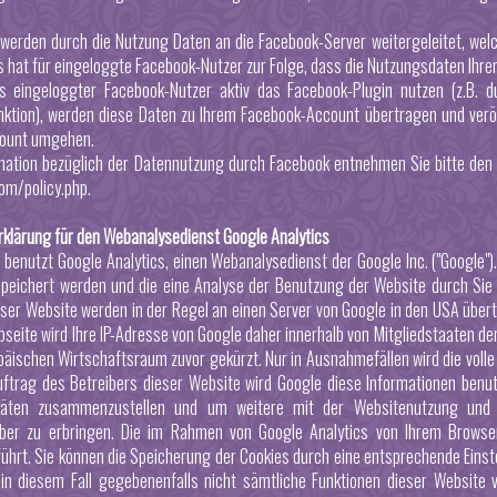
werden durch die Nutzung Daten an die Facebook-Server weitergeleitet, we
es hat für eingeloggte Facebook-Nutzer zur Folge, dass die Nutzungsdaten Ih
s eingeloggter Facebook-Nutzer aktiv das Facebook-Plugin nutzen (z.B. d
tion), werden diese Daten zu Ihrem Facebook-Account übertragen und veröf
ount umgehen.
mation bezüglich der Datennutzung durch Facebook entnehmen Sie bitte de
om/policy.php
.
klärung für den Webanalysedienst Google Analytics
 benutzt Google Analytics, einen Webanalysedienst der Google Inc. ("Google").
eichert werden und die eine Analyse der Benutzung der Website durch Sie 
ser Website werden in der Regel an einen Server von Google in den USA übertr
bseite wird Ihre IP-Adresse von Google daher innerhalb von Mitgliedstaaten 
päischen Wirtschaftsraum zuvor gekürzt. Nur in Ausnahmefällen wird die volle
uftrag des Betreibers dieser Website wird Google diese Informationen ben
itäten zusammenzustellen und um weitere mit der Websitenutzung und 
iber zu erbringen. Die im Rahmen von Google Analytics von Ihrem Browser
rt. Sie können die Speicherung der Cookies durch eine entsprechende Einstel
 in diesem Fall gegebenenfalls nicht sämtliche Funktionen dieser Website