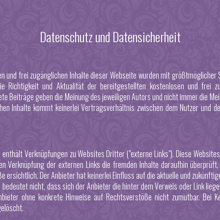
Datenschutz und Datensicherheit
en und frei zugänglichen Inhalte dieser Webseite wurden mit größtmöglicher S
e Richtigkeit und Aktualität der bereitgestellten kostenlosen und frei 
te Beiträge geben die Meinung des jeweiligen Autors und nicht immer die Mein
chen Inhalte kommt keinerlei Vertragsverhältnis zwischen dem Nutzer und d
 enthält Verknüpfungen zu Websites Dritter ("externe Links"). Diese Websites 
en Verknüpfung der externen Links die fremden Inhalte daraufhin überprüf
 ersichtlich. Der Anbieter hat keinerlei Einfluss auf die aktuelle und zukünfti
 bedeutet nicht, dass sich der Anbieter die hinter dem Verweis oder Link liege
nbieter ohne konkrete Hinweise auf Rechtsverstöße nicht zumutbar. Bei K
gelöscht.