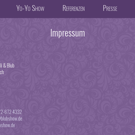
Yo-Yo Show
Referenzen
Presse
Impressum
li & Blub
ch
172-672 4332
blubshow.de
bshow.de