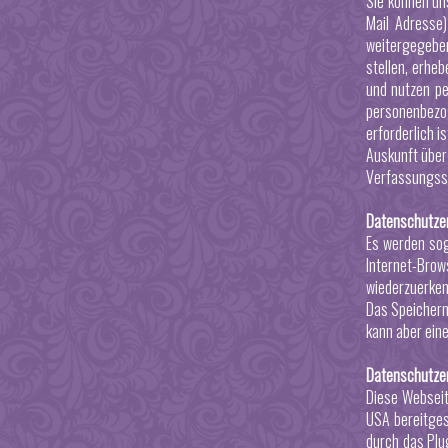
Sie können un
Mail Adresse)
weitergegeben
stellen, erhe
und nutzen pe
personenbezo
erforderlich i
Auskunft über
Verfassungssc
Datenschutzer
Es werden sog
Internet-Brow
wiederzuerken
Das Speichern 
kann aber ein
Datenschutzerk
Diese Webseit
USA bereitges
durch das Plu