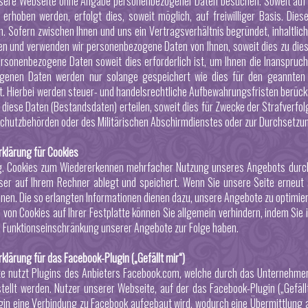
sere Webseite ohne Angabe personenbezogener Daten besuchen. Soweit auf 
 erhoben werden, erfolgt dies, soweit möglich, auf freiwilliger Basis. Di
. Sofern zwischen Ihnen und uns ein Vertragsverhältnis begründet, inhaltlic
ben und verwenden wir personenbezogene Daten von Ihnen, soweit dies zu dies
rsonenbezogene Daten soweit dies erforderlich ist, um Ihnen die Inanspr
genen Daten werden nur solange gespeichert wie dies für den geannten 
st. Hierbei werden steuer- und handelsrechtliche Aufbewahrungsfristen berücks
 diese Daten (Bestandsdaten) erteilen, soweit dies für Zwecke der Strafverfo
hutzbehörden oder des Militärischen Abschirmdienstes oder zur Durchsetzung
klärung für Cookies
. Cookies zum Wiedererkennen mehrfacher Nutzung unseres Angebots durch de
ser auf Ihrem Rechner ablegt und speichert. Wenn Sie unsere Seite erneut
nen. Die so erlangten Informationen dienen dazu, unsere Angebote zu optimier
von Cookies auf Ihrer Festplatte können Sie allgemein verhindern, indem Sie 
e Funktionseinschränkung unserer Angebote zur Folge haben.
lärung für das Facebook-Plugin („Gefällt mir“)
e nutzt Plugins des Anbieters Facebook.com, welche durch das Unternehmen F
tellt werden. Nutzer unserer Webseite, auf der das Facebook-Plugin („Gefällt
gin eine Verbindung zu Facebook aufgebaut wird, wodurch eine Übermittlung a